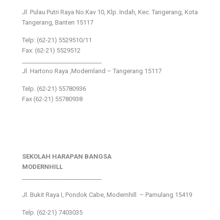
Jl. Pulau Putri Raya No.Kav 10, Klp. Indah, Kec. Tangerang, Kota
Tangerang, Banten 15117
Telp: (62-21) 5529510/11
Fax: (62-21) 5529512
___________________________
Jl. Hartono Raya ,Modernland – Tangerang 15117
Telp. (62-21) 55780936
Fax (62-21) 55780938
SEKOLAH HARAPAN BANGSA
MODERNHILL
___________________________
Jl. Bukit Raya I, Pondok Cabe, Modernhill – Pamulang 15419
Telp. (62-21) 7403035