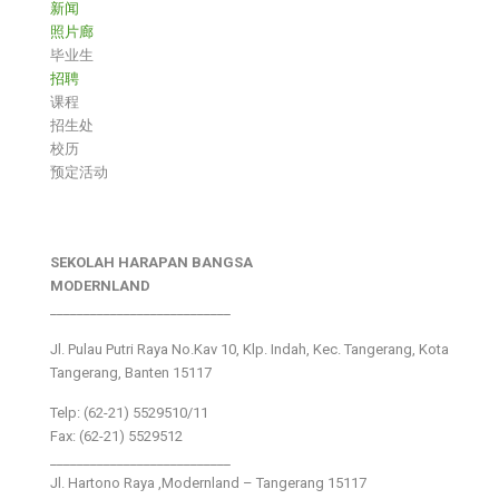
新闻
照片廊
毕业生
招聘
课程
招生处
校历
预定活动
SEKOLAH HARAPAN BANGSA
MODERNLAND
___________________________
Jl. Pulau Putri Raya No.Kav 10, Klp. Indah, Kec. Tangerang, Kota
Tangerang, Banten 15117
Telp: (62-21) 5529510/11
Fax: (62-21) 5529512
___________________________
Jl. Hartono Raya ,Modernland – Tangerang 15117