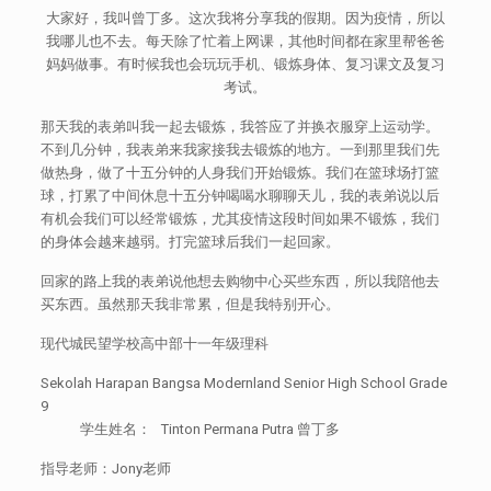
大家好，我叫曾丁多。这次我将分享我的假期。因为疫情，所以
我哪儿也不去。每天除了忙着上网课，其他时间都在家里帮爸爸
妈妈做事。有时候我也会玩玩手机、锻炼身体、复习课文及复习
考试。
那天我的表弟叫我一起去锻炼，我答应了并换衣服穿上运动学。
不到几分钟，我表弟来我家接我去锻炼的地方。一到那里我们先
做热身，做了十五分钟的人身我们开始锻炼。我们在篮球场打篮
球，打累了中间休息十五分钟喝喝水聊聊天儿，我的表弟说以后
有机会我们可以经常锻炼，尤其疫情这段时间如果不锻炼，我们
的身体会越来越弱。打完篮球后我们一起回家。
回家的路上我的表弟说他想去购物中心买些东西，所以我陪他去
买东西。虽然那天我非常累，但是我特别开心。
现代城民望学校高中部十一年级理科
Sekolah Harapan Bangsa Modernland Senior High School Grade
9
学生姓名： Tinton Permana Putra 曾丁多
指导老师：Jony老师