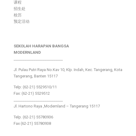
课程
招生处
校历
预定活动
SEKOLAH HARAPAN BANGSA
MODERNLAND
___________________________
Jl. Pulau Putri Raya No.Kav 10, Klp. Indah, Kec. Tangerang, Kota
Tangerang, Banten 15117
Telp: (62-21) 5529510/11
Fax: (62-21) 5529512
___________________________
Jl. Hartono Raya ,Modernland – Tangerang 15117
Telp. (62-21) 55780936
Fax (62-21) 55780938