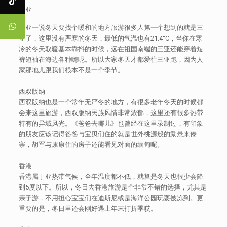
三亚
三亚一说冬天要找个暖和的地方旅游很多人第一个想到的就是三
亚了，这里没有严寒的冬天，最低的气温也有21.4°C，当你在寒
冷的冬天取暖基本靠抖的时候，远在祖国南端的三亚还能穿着短
裤短袖在海边各种嗨呢。所以大家冬天才都爱往三亚跑，因为人
家那地儿跟我们根本不是一个季节。
西双版纳
西双版纳也是一个常年无严冬的地方，有很多老年冬天的时候都
会来这里旅游，西双版纳民族风情非常浓郁，这里还有很多热带
特有的异域风光。《爸爸去哪儿》也曾经在这里录制过，有印象
的朋友应该记得爸爸与宝贝们住的就是世外桃源般的勐景来傣
寨，胡军与康康住的房子还能看见对面的缅甸呢。
香港
香港属于亚热带气候，全年温度都不低，就算是冬天也很少会降
到5度以下。所以，冬日去香港旅游是个非常不错的选择，尤其是
亲子游，不用担心宝宝们在迪斯尼或是海洋公园玩耍被冻到。更
重要的是，冬日里还会刚好遇上年末打折季哎。