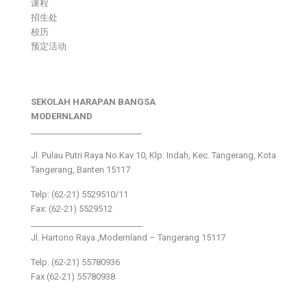
课程
招生处
校历
预定活动
SEKOLAH HARAPAN BANGSA
MODERNLAND
___________________________
Jl. Pulau Putri Raya No.Kav 10, Klp. Indah, Kec. Tangerang, Kota
Tangerang, Banten 15117
Telp: (62-21) 5529510/11
Fax: (62-21) 5529512
___________________________
Jl. Hartono Raya ,Modernland – Tangerang 15117
Telp. (62-21) 55780936
Fax (62-21) 55780938