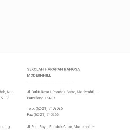
SEKOLAH HARAPAN BANGSA
MODERNHILL
___________________________
ndah, Kec.
Jl. Bukit Raya I, Pondok Cabe, Modernhill –
15117
Pamulang 15419
Telp. (62-21) 7403035
Fax (62-21) 740266
___________________________
gerang
Jl. Pala Raya, Pondok Cabe, Modernhill –