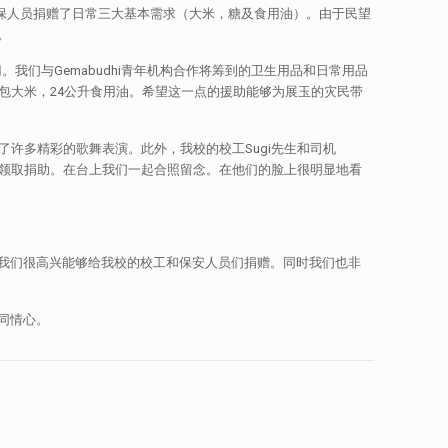
保人员捐赠了日常三大基本需求（大米，糖及食用油）。由于民望
。
我们与Gemabudhi青年机构合作将筹到的卫生用品和日常用品
包大米，24公升食用油。希望这一点的援助能够为展玉的灾民带
了许多精彩的歌舞表演。此外，我校的校工Sugi先生和司机
工上台领取捐助。在台上我们一起合照留念。在他们的脸上很明显地看
我们很高兴能够给我校的校工和保安人员们捐赠。同时我们也非
同情心。