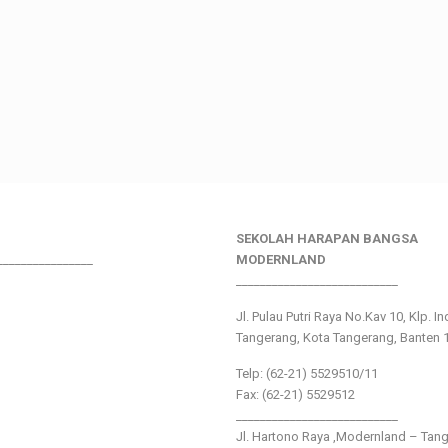
SEKOLAH HARAPAN BANGSA
________________
MODERNLAND
___________________________
Jl. Pulau Putri Raya No.Kav 10, Klp. I
Tangerang, Kota Tangerang, Banten 
Telp: (62-21) 5529510/11
Fax: (62-21) 5529512
___________________________
Jl. Hartono Raya ,Modernland – Tan