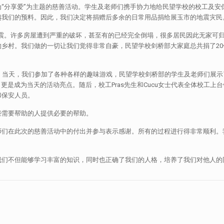
“分享爱”为主题的慈善活动。学生及老师们携手协力地给民望学校的校工及安
越我们的预料。因此，我们决定将捐赠后多余的日常用品捐给展玉市的地震灾民
的余震。许多房屋遭到严重的破坏，甚至有的已经完全倒塌，很多居民因此无家可归。
乡村。我们做的一切让我们觉得非常自豪，民望学校剑桥部大家庭总共捐了20
峰活动。当天，我们参加了各种各样的趣味游戏，民望学校剑桥部的学生及老师们展示
乐表演，更是成为当天的活动亮点。随后，校工Pras先生和Cucu女士代表全体校
和保安人员。
些需要帮助的人提供必要的帮助。
师们在此次的慈善活动中的付出并参与表示感谢。所有的过程进行得非常顺利。
我们不但能够学习丰富的知识，同时也正确了我们的人格，培养了我们对他人的