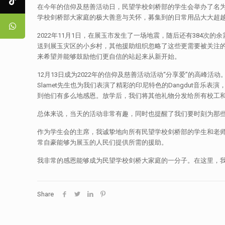
在今年的信仰及慈善活动日，民望学校剑桥部的学生会举办了名为
学校剑桥部大家庭的极大善意与关怀，募集到的日常用品大大超
2022年11月1日，在展玉市发生了一场地震，随后还有384次
送到展玉灾区的小乡村，其他援助组织忽略了这些更需要被关注的
来希望并能够鼓励他们更自信的站起来从新开始。
12月13日成为2022年的信仰及慈善活动活动“分享爱”的高
Slamet先生也为我们表演了精彩的印尼特色的Dangdut音
到他们有多么地感恩。放学后，我们将其他礼物分发给所有校工
总体来说，当天的活动非常有趣，同时也提醒了我们要时刻为那
作为学生会的主席，我诚挚地向所有民望学校剑桥部的学生和老
常自豪能够为展玉的人民们提供所需的援助。
我非常的感恩能够成为民望学校剑桥大家庭的一分子。在这里，
Share