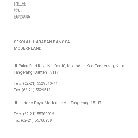
招生处
校历
预定活动
SEKOLAH HARAPAN BANGSA
MODERNLAND
___________________________
Jl. Pulau Putri Raya No.Kav 10, Klp. Indah, Kec. Tangerang, Kota
Tangerang, Banten 15117
Telp: (62-21) 5529510/11
Fax: (62-21) 5529512
___________________________
Jl. Hartono Raya ,Modernland – Tangerang 15117
Telp. (62-21) 55780936
Fax (62-21) 55780938