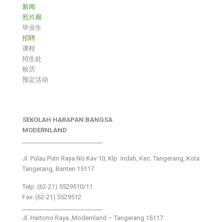
新闻
照片廊
毕业生
招聘
课程
招生处
校历
预定活动
SEKOLAH HARAPAN BANGSA
MODERNLAND
___________________________
Jl. Pulau Putri Raya No.Kav 10, Klp. Indah, Kec. Tangerang, Kota
Tangerang, Banten 15117
Telp: (62-21) 5529510/11
Fax: (62-21) 5529512
___________________________
Jl. Hartono Raya ,Modernland – Tangerang 15117