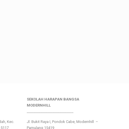
SEKOLAH HARAPAN BANGSA
MODERNHILL
___________________________
ndah, Kec.
Jl. Bukit Raya I, Pondok Cabe, Modernhill –
15117
Pamulang 15419