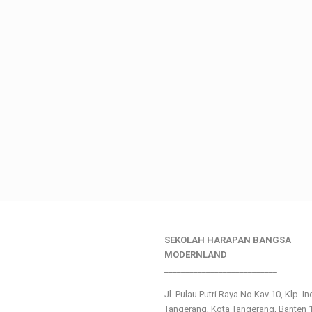
SEKOLAH HARAPAN BANGSA
________________
MODERNLAND
___________________________
Jl. Pulau Putri Raya No.Kav 10, Klp. I
Tangerang, Kota Tangerang, Banten 