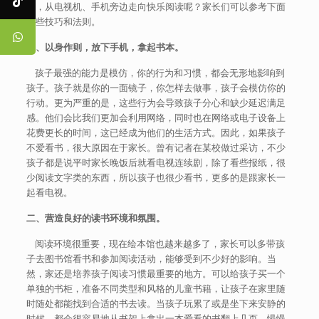
松，从电视机、手机旁边走向快乐阅读呢？家长们可以参考下面
这些技巧和法则。
一、以身作则，放下手机，拿起书本。
孩子最强的能力是模仿，你的行为和习惯，都会无形地影响到
孩子。孩子就是你的一面镜子，你怎样去做事，孩子会模仿你的
行动。更为严重的是，这些行为会导致孩子分心和缺少延迟满足
感。他们会比我们更加会利用网络，同时也在网络或电子设备上
花费更长的时间，这已经成为他们的生活方式。因此，如果孩子
不爱看书，很大原因在于家长。曾有记者在某校做过采访，不少
孩子都是说平时家长晚饭后就看电视连续剧，除了看些报纸，很
少阅读文字类的东西，所以孩子也很少看书，更多的是跟家长一
起看电视。
二、营造良好的读书环境和氛围。
阅读环境很重要，现在绘本馆也越来越多了，家长可以多带孩
子去图书馆看书和参加阅读活动，能够受到不少好的影响。当
然，家还是培养孩子阅读习惯最重要的地方。可以给孩子买一个
单独的书柜，准备不同类型和风格的儿童书籍，让孩子在家里随
时随处都能找到合适的书去读。当孩子玩累了或是坐下来安静的
时候，都会很容易地从书架上拿出一本爱看的书翻上几页，慢慢