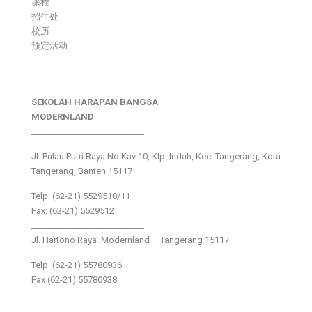
课程
招生处
校历
预定活动
SEKOLAH HARAPAN BANGSA
MODERNLAND
___________________________
Jl. Pulau Putri Raya No.Kav 10, Klp. Indah, Kec. Tangerang, Kota
Tangerang, Banten 15117
Telp: (62-21) 5529510/11
Fax: (62-21) 5529512
___________________________
Jl. Hartono Raya ,Modernland – Tangerang 15117
Telp. (62-21) 55780936
Fax (62-21) 55780938