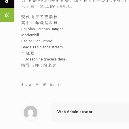
力，还是得不到同样 的 机 会 。 因 为 在 人 们 生 活上，有可能存
活 上 有 可 能 出现的宝贵机会。
现 代 山 庄 民 望 学 校
高 中 11 年 级 理 科 班
Sekolah Harapan Bangsa
Modernhill
Senior High School
Grade 11 Science stream
辛 晓 勤
（Josephine gracielaldera）
指 导 老 师 ：徐 老 师
Share
Web Administrator