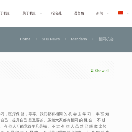
于我们
关于我们
报名处
语言角
新闻
Home
SHB News
Mandarin
相同机会
Show all
律，学习，医疗保 健，等等。我们都有相同 的 机 会 去 学 习 ，丰 富 知
 罚。反省自己，提升自己 是重要的。虽然大家都有相同 的 机 会 ，不 过
 有 些人可能觉得平凡是福， 不 过 有 些 人 虽 然 已 经 做 出努