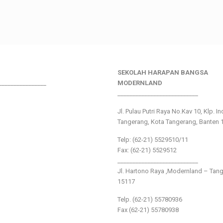
SEKOLAH HARAPAN BANGSA
________________
MODERNLAND
___________________________
Jl. Pulau Putri Raya No.Kav 10, Klp. I
Tangerang, Kota Tangerang, Banten 
Telp: (62-21) 5529510/11
Fax: (62-21) 5529512
___________________________
Jl. Hartono Raya ,Modernland – Tan
15117
Telp. (62-21) 55780936
Fax (62-21) 55780938