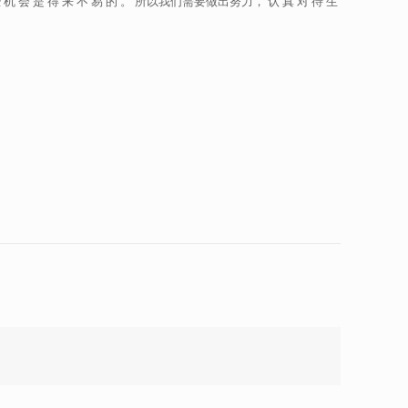
 会 是 得 来 不 易 的 。 所以我们需要做出努力， 认 真 对 待 生