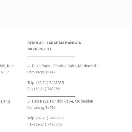
SEKOLAH HARAPAN BANGSA
MODERNHILL
___________________________
ndah, Kec.
Jl. Bukit Raya I, Pondok Cabe, Modernhill –
15117
Pamulang 15419
Telp. (62-21) 7403035
Fax (62-21) 740266
___________________________
gerang
Jl. Pala Raya, Pondok Cabe, Modernhill –
Pamulang 15419
Telp. (62-21) 7495617
Fax (62-21) 7495615