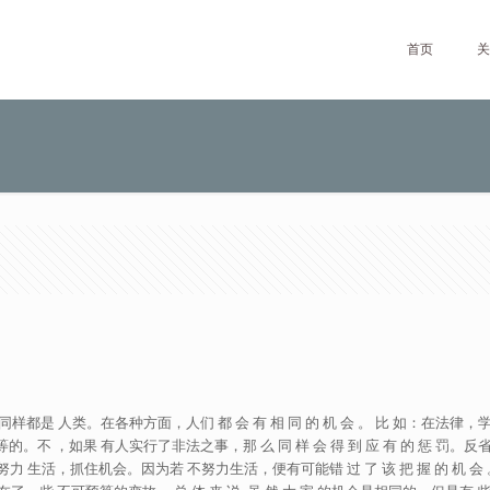
首页
关
, 但是我们同样都是 人类。在各种方面，人们 都 会 有 相 同 的 机 会 。 比 如：在法
人 都是平等的。不 ，如果 有人实行了非法之事，那 么 同 样 会 得 到 应 有 的 惩
为，努力 生活，抓住机会。因为若 不努力生活，便有可能错 过 了 该 把 握 的 机 会 。