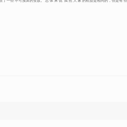
在了一些 不可预算的变故。 总 体 来 说 虽 然 大 家 的机会是相同的，但是有 些 机