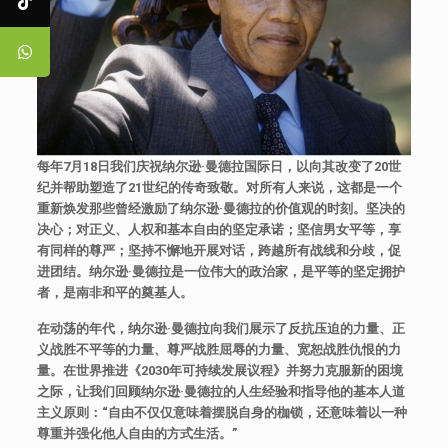
每年
7月18日我们庆祝纳尔逊·曼德拉国际日，以向其改变了20世
纪并帮助塑造了21世纪的传奇致敬。对所有人来说，这都是一个
重新焕发那些曾经激励了纳尔逊·曼德拉的价值观的时刻。坚决的
决心；对正义、人权和基本自由的坚定承诺；坚信男女平等，享
有同样的尊严；坚持不懈地开展对话，跨越所有战线和分歧，促
进团结。纳尔逊·曼德拉是一位伟大的政治家，是平等的坚定拥护
者，是南非和平的奠基人。
在动荡的年代，纳尔逊·曼德拉向我们展示了反抗压迫的力量、正
义战胜不平等的力量、尊严战胜屈辱的力量、宽恕战胜仇恨的力
量。在世界推进《
2030年可持续发展议程》并努力克服新的困境
之际，让我们回顾纳尔逊·曼德拉的人生经验和指导他的基本人道
主义原则：“自由不仅仅意味着摆脱自身的枷锁，还意味着以一种
尊重并强化他人自由的方式生活。”