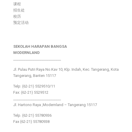
课程
招生处
校历
预定活动
SEKOLAH HARAPAN BANGSA
MODERNLAND
___________________________
Jl. Pulau Putri Raya No.Kav 10, Klp. Indah, Kec. Tangerang, Kota
Tangerang, Banten 15117
Telp: (62-21) 5529510/11
Fax: (62-21) 5529512
___________________________
Jl. Hartono Raya ,Modernland – Tangerang 15117
Telp. (62-21) 55780936
Fax (62-21) 55780938