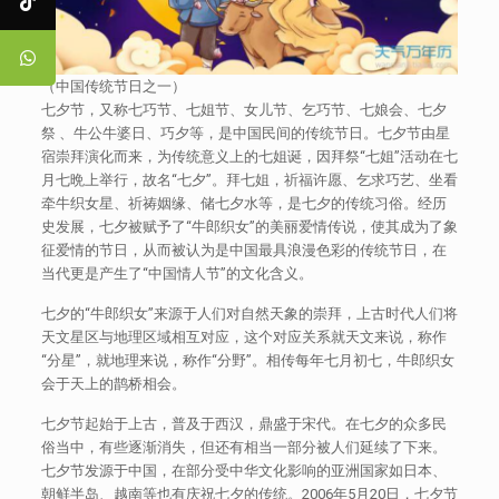
（中国传统节日之一）
七夕节，又称七巧节、七姐节、女儿节、乞巧节、七娘会、七夕
祭 、牛公牛婆日、巧夕等，是中国民间的传统节日。七夕节由星
宿崇拜演化而来，为传统意义上的七姐诞，因拜祭“七姐”活动在七
月七晩上举行，故名“七夕”。拜七姐，祈福许愿、乞求巧艺、坐看
牵牛织女星、祈祷姻缘、储七夕水等，是七夕的传统习俗。经历
史发展，七夕被赋予了“牛郎织女”的美丽爱情传说，使其成为了象
征爱情的节日，从而被认为是中国最具浪漫色彩的传统节日，在
当代更是产生了“中国情人节”的文化含义。
七夕的“牛郎织女”来源于人们对自然天象的崇拜，上古时代人们将
天文星区与地理区域相互对应，这个对应关系就天文来说，称作
“分星”，就地理来说，称作“分野”。相传每年七月初七，牛郎织女
会于天上的鹊桥相会。
七夕节起始于上古，普及于西汉，鼎盛于宋代。在七夕的众多民
俗当中，有些逐渐消失，但还有相当一部分被人们延续了下来。
七夕节发源于中国，在部分受中华文化影响的亚洲国家如日本、
朝鲜半岛、越南等也有庆祝七夕的传统。2006年5月20日，七夕节