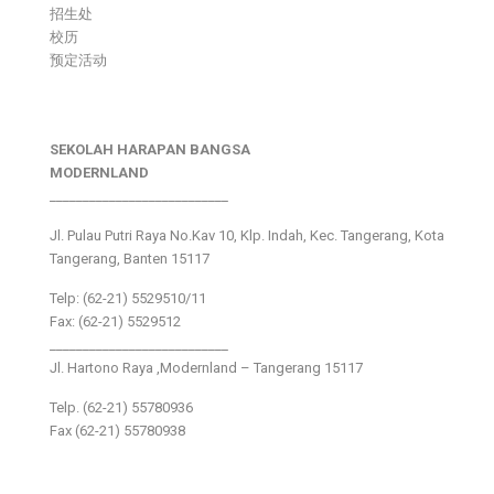
招生处
校历
预定活动
SEKOLAH HARAPAN BANGSA
MODERNLAND
___________________________
Jl. Pulau Putri Raya No.Kav 10, Klp. Indah, Kec. Tangerang, Kota
Tangerang, Banten 15117
Telp: (62-21) 5529510/11
Fax: (62-21) 5529512
___________________________
Jl. Hartono Raya ,Modernland – Tangerang 15117
Telp. (62-21) 55780936
Fax (62-21) 55780938