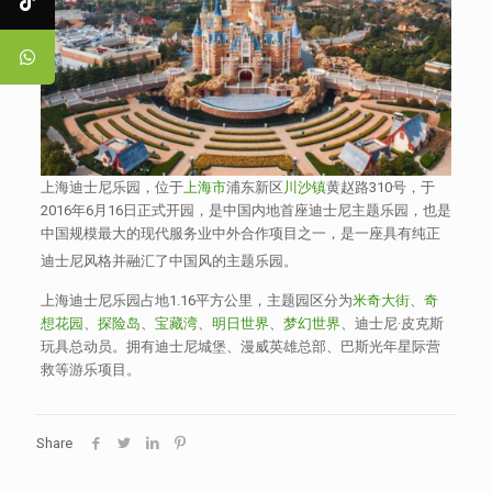
上海迪士尼乐园，位于
上海市
浦东新区
川沙镇
黄赵路310号，于
2016年6月16日正式开园，是中国内地首座迪士尼主题乐园，也是
中国规模最大的现代服务业中外合作项目之一，是一座具有纯正
迪士尼风格并融汇了中国风的主题乐园。
上海迪士尼乐园占地1.16平方公里，主题园区分为
米奇大街
、
奇
想花园
、
探险岛
、
宝藏湾
、
明日世界
、
梦幻世界
、迪士尼·皮克斯
玩具总动员。拥有迪士尼城堡、漫威英雄总部、巴斯光年星际营
救等游乐项目。
Share