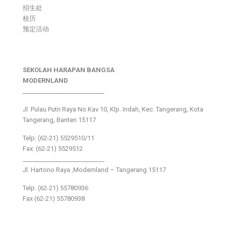
招生处
校历
预定活动
SEKOLAH HARAPAN BANGSA
MODERNLAND
___________________________
Jl. Pulau Putri Raya No.Kav 10, Klp. Indah, Kec. Tangerang, Kota
Tangerang, Banten 15117
Telp: (62-21) 5529510/11
Fax: (62-21) 5529512
___________________________
Jl. Hartono Raya ,Modernland – Tangerang 15117
Telp. (62-21) 55780936
Fax (62-21) 55780938