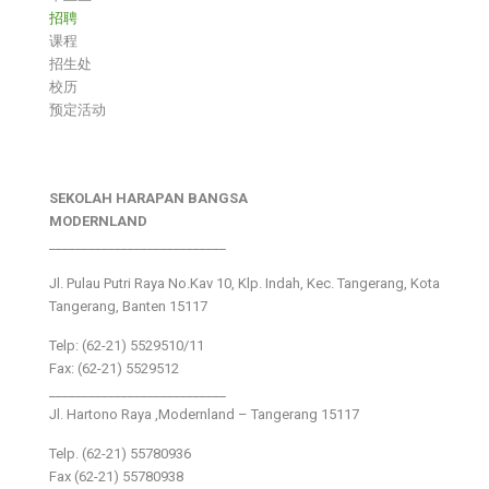
招聘
课程
招生处
校历
预定活动
SEKOLAH HARAPAN BANGSA
MODERNLAND
___________________________
Jl. Pulau Putri Raya No.Kav 10, Klp. Indah, Kec. Tangerang, Kota
Tangerang, Banten 15117
Telp: (62-21) 5529510/11
Fax: (62-21) 5529512
___________________________
Jl. Hartono Raya ,Modernland – Tangerang 15117
Telp. (62-21) 55780936
Fax (62-21) 55780938