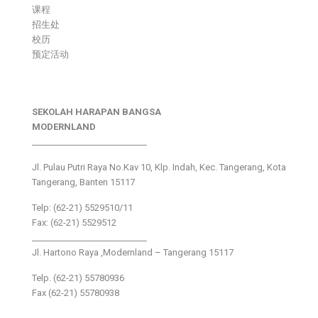
课程
招生处
校历
预定活动
SEKOLAH HARAPAN BANGSA
MODERNLAND
___________________________
Jl. Pulau Putri Raya No.Kav 10, Klp. Indah, Kec. Tangerang, Kota
Tangerang, Banten 15117
Telp: (62-21) 5529510/11
Fax: (62-21) 5529512
___________________________
Jl. Hartono Raya ,Modernland – Tangerang 15117
Telp. (62-21) 55780936
Fax (62-21) 55780938