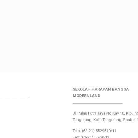
SEKOLAH HARAPAN BANGSA
________________
MODERNLAND
___________________________
Jl. Pulau Putri Raya No.Kav 10, Klp. I
Tangerang, Kota Tangerang, Banten 
Telp: (62-21) 5529510/11
Fax: (62-21) 5529512