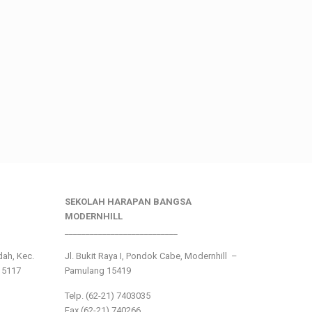
SEKOLAH HARAPAN BANGSA
MODERNHILL
___________________________
ndah, Kec.
Jl. Bukit Raya I, Pondok Cabe, Modernhill –
15117
Pamulang 15419
Telp. (62-21) 7403035
Fax (62-21) 740266