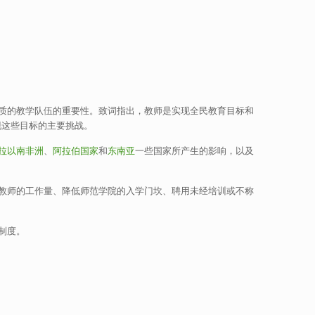
质的教学队伍的重要性。致词指出，教师是实现全民教育目标和
现这些目标的主要挑战。
拉以南非洲
、
阿拉伯国家
和
东南亚
一些国家所产生的影响，以及
教师的工作量、降低师范学院的入学门坎、聘用未经培训或不称
制度。