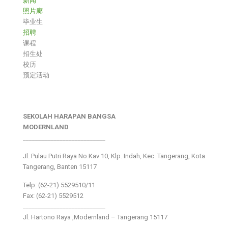
新闻
照片廊
毕业生
招聘
课程
招生处
校历
预定活动
SEKOLAH HARAPAN BANGSA
MODERNLAND
___________________________
Jl. Pulau Putri Raya No.Kav 10, Klp. Indah, Kec. Tangerang, Kota
Tangerang, Banten 15117
Telp: (62-21) 5529510/11
Fax: (62-21) 5529512
___________________________
Jl. Hartono Raya ,Modernland – Tangerang 15117