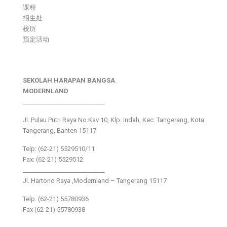
课程
招生处
校历
预定活动
SEKOLAH HARAPAN BANGSA
MODERNLAND
___________________________
Jl. Pulau Putri Raya No.Kav 10, Klp. Indah, Kec. Tangerang, Kota
Tangerang, Banten 15117
Telp: (62-21) 5529510/11
Fax: (62-21) 5529512
___________________________
Jl. Hartono Raya ,Modernland – Tangerang 15117
Telp. (62-21) 55780936
Fax (62-21) 55780938