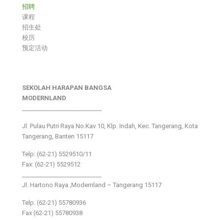
招聘
课程
招生处
校历
预定活动
SEKOLAH HARAPAN BANGSA
MODERNLAND
___________________________
Jl. Pulau Putri Raya No.Kav 10, Klp. Indah, Kec. Tangerang, Kota
Tangerang, Banten 15117
Telp: (62-21) 5529510/11
Fax: (62-21) 5529512
___________________________
Jl. Hartono Raya ,Modernland – Tangerang 15117
Telp. (62-21) 55780936
Fax (62-21) 55780938