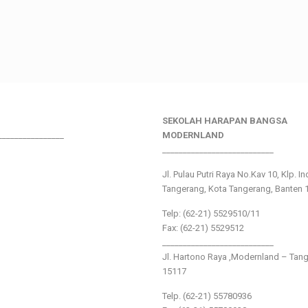
SEKOLAH HARAPAN BANGSA
________________
MODERNLAND
___________________________
Jl. Pulau Putri Raya No.Kav 10, Klp. I
Tangerang, Kota Tangerang, Banten 
Telp: (62-21) 5529510/11
Fax: (62-21) 5529512
___________________________
Jl. Hartono Raya ,Modernland – Tan
15117
Telp. (62-21) 55780936