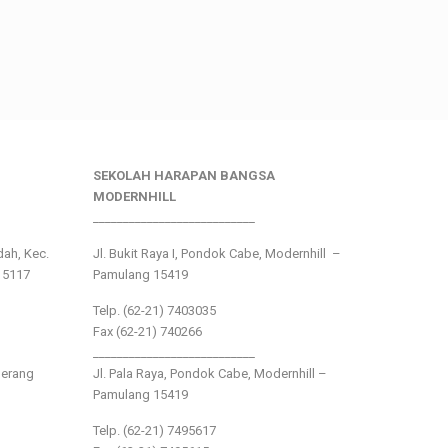
SEKOLAH HARAPAN BANGSA
MODERNHILL
___________________________
ndah, Kec.
Jl. Bukit Raya I, Pondok Cabe, Modernhill –
15117
Pamulang 15419
Telp. (62-21) 7403035
Fax (62-21) 740266
___________________________
gerang
Jl. Pala Raya, Pondok Cabe, Modernhill –
Pamulang 15419
Telp. (62-21) 7495617