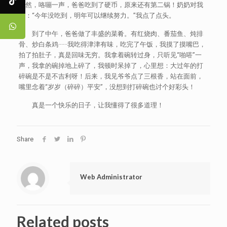
突然，咯嘣一声，爸爸吃到了硬币，原来还有第二锅！奶奶对我
说：“今年没吃到，明年可以继续努力。”我点了点头。
到了中午，爸爸做了丰盛的菜肴。有红烧肉、番茄鱼、炖排
骨、炒白条鸡······我吃得津津有味，吃完了午饭，我摸了摸嘴巴，
拍了拍肚子，真是回味无穷。我拿着碗转过身，只听见“啪嗒”一
声，我拿的碗掉地上碎了，我顿时呆掉了，心里想：大过年的打
碎碗是不是不吉利呀！后来，我见爷爷点了三根香，站在面前，
嘴里念着“岁岁（碎碎）平安”，没想到打碎碗也讨个好彩头！
真是一个快乐的日子，让我懂得了很多道理！
Share
Web Administrator
Related posts