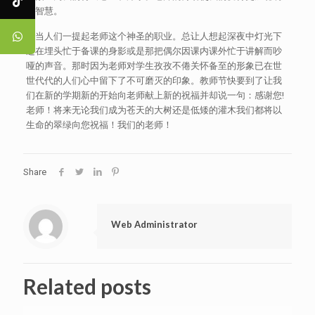
和智慧。
每当人们一提起老师这个神圣的职业。总让人想起深夜中灯光下
还在埋头忙于备课的身影或是那把偶尔因课内课外忙于讲解而吵
哑的声音。那时因为老师对学生孜孜不倦关怀备至的形象已在世
世代代的人们心中留下了不可磨灭的印象。教师节快要到了让我
们在新的学期新的开始向老师献上新的祝福并却说一句：感谢您!
老师！将来无论我们成为苍天的大树还是低矮的灌木我们都将以
生命的翠绿向您祝福！我们的老师！
Share
Web Administrator
Related posts