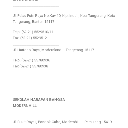
___________________________
Jl. Pulau Putri Raya No.Kav 10, Klp. Indah, Kec. Tangerang, Kota
Tangerang, Banten 15117
Telp: (62-21) 5529510/11
Fax: (62-21) 5529512
___________________________
Jl. Hartono Raya ,Modernland – Tangerang 15117
Telp. (62-21) 55780936
Fax (62-21) 55780938
SEKOLAH HARAPAN BANGSA
MODERNHILL
___________________________
Jl. Bukit Raya I, Pondok Cabe, Modernhill – Pamulang 15419