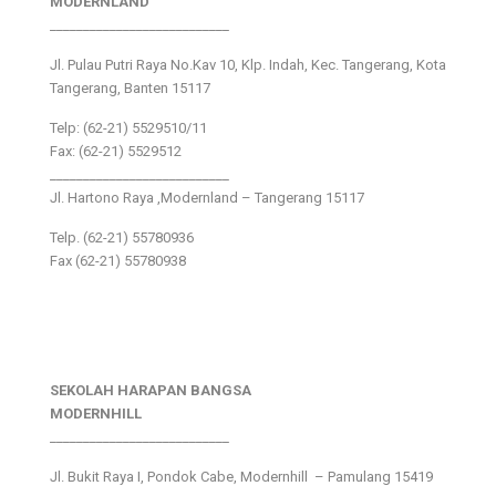
MODERNLAND
___________________________
Jl. Pulau Putri Raya No.Kav 10, Klp. Indah, Kec. Tangerang, Kota
Tangerang, Banten 15117
Telp: (62-21) 5529510/11
Fax: (62-21) 5529512
___________________________
Jl. Hartono Raya ,Modernland – Tangerang 15117
Telp. (62-21) 55780936
Fax (62-21) 55780938
SEKOLAH HARAPAN BANGSA
MODERNHILL
___________________________
Jl. Bukit Raya I, Pondok Cabe, Modernhill – Pamulang 15419