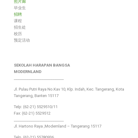
照片廊
毕业生
招聘
课程
招生处
校历
预定活动
SEKOLAH HARAPAN BANGSA
MODERNLAND
___________________________
Jl. Pulau Putri Raya No.Kav 10, Klp. Indah, Kec. Tangerang, Kota
Tangerang, Banten 15117
Telp: (62-21) 5529510/11
Fax: (62-21) 5529512
___________________________
Jl. Hartono Raya ,Modernland – Tangerang 15117
Telp. (62-21) 55780936