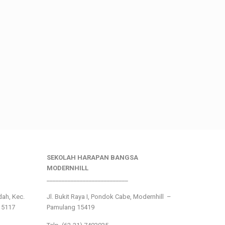
SEKOLAH HARAPAN BANGSA
MODERNHILL
___________________________
ndah, Kec.
Jl. Bukit Raya I, Pondok Cabe, Modernhill –
15117
Pamulang 15419