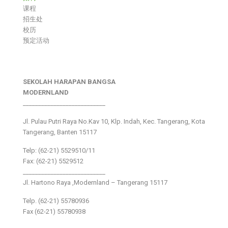
课程
招生处
校历
预定活动
SEKOLAH HARAPAN BANGSA
MODERNLAND
___________________________
Jl. Pulau Putri Raya No.Kav 10, Klp. Indah, Kec. Tangerang, Kota
Tangerang, Banten 15117
Telp: (62-21) 5529510/11
Fax: (62-21) 5529512
___________________________
Jl. Hartono Raya ,Modernland – Tangerang 15117
Telp. (62-21) 55780936
Fax (62-21) 55780938