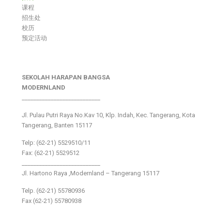
课程
招生处
校历
预定活动
SEKOLAH HARAPAN BANGSA
MODERNLAND
___________________________
Jl. Pulau Putri Raya No.Kav 10, Klp. Indah, Kec. Tangerang, Kota
Tangerang, Banten 15117
Telp: (62-21) 5529510/11
Fax: (62-21) 5529512
___________________________
Jl. Hartono Raya ,Modernland – Tangerang 15117
Telp. (62-21) 55780936
Fax (62-21) 55780938