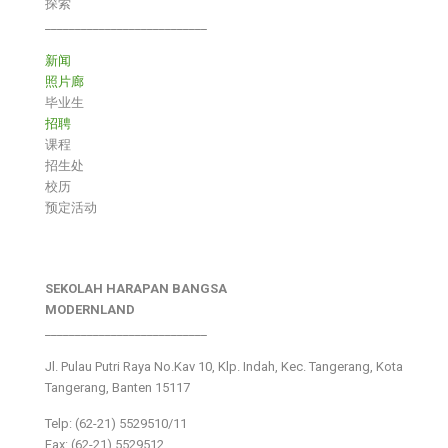
探索
___________________________
新闻
照片廊
毕业生
招聘
课程
招生处
校历
预定活动
SEKOLAH HARAPAN BANGSA
MODERNLAND
___________________________
Jl. Pulau Putri Raya No.Kav 10, Klp. Indah, Kec. Tangerang, Kota
Tangerang, Banten 15117
Telp: (62-21) 5529510/11
Fax: (62-21) 5529512