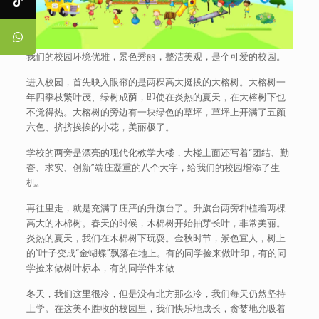
我们的校园环境优雅，景色秀丽，整洁美观，是个可爱的校园。
进入校园，首先映入眼帘的是两棵高大挺拔的大榕树。大榕树一
年四季枝繁叶茂、绿树成荫，即使在炎热的夏天，在大榕树下也
不觉得热。大榕树的旁边有一块绿色的草坪，草坪上开满了五颜
六色、挤挤挨挨的小花，美丽极了。
学校的两旁是漂亮的现代化教学大楼，大楼上面还写着“团结、勤
奋、求实、创新”端庄凝重的八个大字，给我们的校园增添了生
机。
再往里走，就是充满了庄严的升旗台了。升旗台两旁种植着两棵
高大的木棉树。春天的时候，木棉树开始抽芽长叶，非常美丽。
炎热的夏天，我们在木棉树下玩耍。金秋时节，景色宜人，树上
的`叶子变成“金蝴蝶”飘落在地上。有的同学捡来做叶印，有的同
学捡来做树叶标本，有的同学件来做……
冬天，我们这里很冷，但是没有北方那么冷，我们每天仍然坚持
上学。在这美不胜收的校园里，我们快乐地成长，贪婪地允吸着