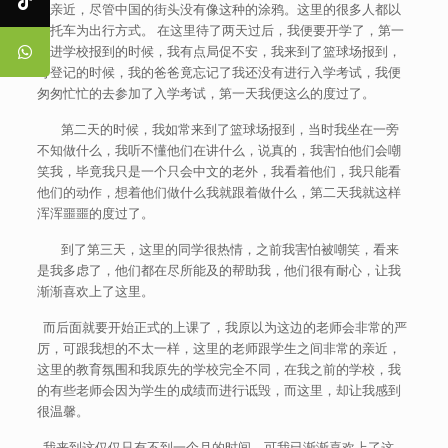
很亲近，尽管中国的街头没有像这种的涂鸦。这里的很多人都以
摩托车为出行方式。 在这里待了两天过后，我便要开学了，第一
天进学校报到的时候，我有点局促不安，我来到了篮球场报到，
可登记的时候，我的爸爸竟忘记了我还没有进行入学考试，我便
匆匆忙忙的去参加了入学考试，第一天我便这么的度过了。
第二天的时候，我如常来到了篮球场报到，当时我坐在一旁
不知做什么，我听不懂他们在讲什么，说真的，我害怕他们会嘲
笑我，毕竟我只是一个只会中文的老外，我看着他们，我只能看
他们的动作，想着他们做什么我就跟着做什么，第二天我就这样
浑浑噩噩的度过了。
到了第三天，这里的同学很热情，之前我害怕被嘲笑，看来
是我多虑了，他们都在尽所能及的帮助我，他们很有耐心，让我
渐渐喜欢上了这里。
而后面就要开始正式的上课了，我原以为这边的老师会非常的严
厉，可跟我想的不太一样，这里的老师跟学生之间非常的亲近，
这里的教育氛围和我原先的学校完全不同，在我之前的学校，我
的有些老师会因为学生的成绩而进行诋毁，而这里，却让我感到
很温馨。
我来到这仅仅只有不到一个月的时间，可我已渐渐喜欢上了这