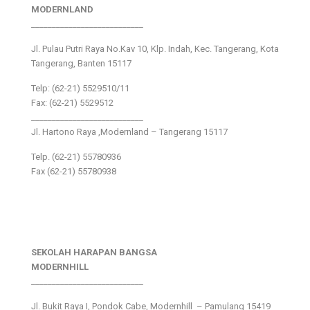
MODERNLAND
___________________________
Jl. Pulau Putri Raya No.Kav 10, Klp. Indah, Kec. Tangerang, Kota
Tangerang, Banten 15117
Telp: (62-21) 5529510/11
Fax: (62-21) 5529512
___________________________
Jl. Hartono Raya ,Modernland – Tangerang 15117
Telp. (62-21) 55780936
Fax (62-21) 55780938
SEKOLAH HARAPAN BANGSA
MODERNHILL
___________________________
Jl. Bukit Raya I, Pondok Cabe, Modernhill – Pamulang 15419