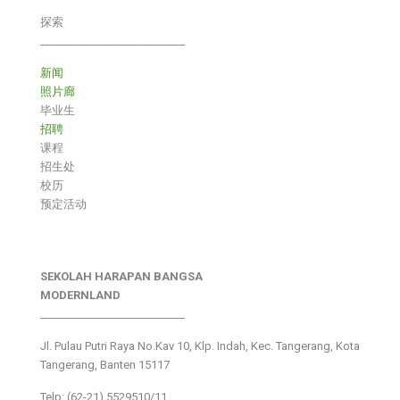
探索
___________________________
新闻
照片廊
毕业生
招聘
课程
招生处
校历
预定活动
SEKOLAH HARAPAN BANGSA
MODERNLAND
___________________________
Jl. Pulau Putri Raya No.Kav 10, Klp. Indah, Kec. Tangerang, Kota
Tangerang, Banten 15117
Telp: (62-21) 5529510/11