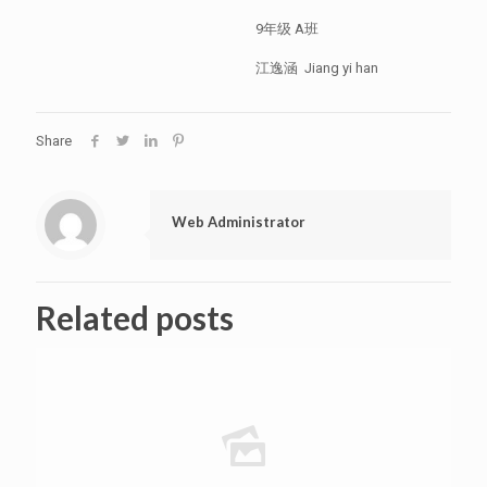
9年级 A班
江逸涵 Jiang yi han
Share
Web Administrator
Related posts