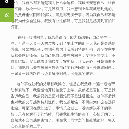
害怕。我自己都不清楚我为什么会这样，我试图安慰自己，让自
己平静，放松一些，可是没有用。我一想到上学我就感到焦虑。
我的父母也试图帮我解决，可是都无济于事，因为我自己都不清
楚我为什么会这样。我没有办法解释，可是我就是感觉到害怕和
慌张。
在那一段时间里，我总是请假，因为我想要让自己平静一
些。可是一天又一天的过去，到了要上学的那一天我还是会感到
慌张。频繁的慌张，害怕和焦虑让我感到特别抑郁，甚至在家里
我都会感到慌张。我自己把自己关在房间里，变得不想交流，不
愿意吃饭。父母试着让我接受，安慰我，让我开心，可是我做不
到。我把自己关在房间里告诉自己要解决问题而不是逃避问题，
一遍又一遍的跟自己说要解决问题，可是真的很难。
这件事也让我的父母替我操心。但是在我父母 一遍一遍地帮
助和安慰下，我慢慢地开始接受了上学。虽然还是害怕，可是我
告诉我自己，我需要的是面对困难而不是逃避困难。这件事后我
也对我的父母感到特别愧疚。我也很烦恼，不明白为什么会选择
逃避。可是现在我知道了，事情总会过去，没有解决不了的事
情，只有化解不了的情绪。只要我把事情解决了，心情开朗了，
自然就不会再感到害怕了。现在我与同学之间相处地很好，每天
安心且快乐的上学。