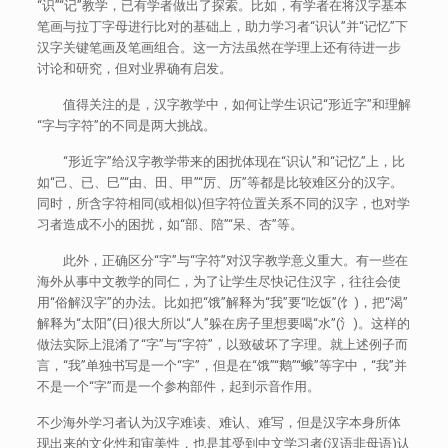
“识”“记”教学，已有学者做出了探索。比如，有学者在将汉字基本
笔画与拉丁字母进行比对的基础上，助力学习者“识认”并“记忆”下
汉字关键笔画及笔画组合。这一方法虽然在学理上还有待进一步
讨论和研究，但对业界确有启发。
值得关注的是，汉字教学中，如何让学生识记“形近字”和理解
“字与字符”的不同是两大挑战。
“形近字”给汉字教学带来的困扰体现在“识认”和“记忆”上，比
如“己、已、巳”“由、田、甲”“厉、历”等都是比较难区分的汉字。
同时，所含字符相同(或相似)但字符位置关系不同的汉字，也对学
习者造成不小的困扰，如“部、陪”“呆、杏”等。
此外，正确区分“字”与“字符”对汉字教学意义重大。有一些在
海外从事中文教学的同仁，为了让学生尽快记住汉字，往往会使
用“俗解汉字”的办法。比如把“饿”解释为“我”要“吃饭”(饣)，把“渴”
解释为“太阳”(日)很大所以“人”躲在房子里想要喝“水”(氵)。这样的
做法实际上混淆了“字”与“字符”，以致破坏了字理。就上述例子而
言，“我”单独书写是一个“字”，但是在“饿”“鹅”“蛾”等字中，“我”并
不是一个“字”而是一个参构部件，起到示音作用。
不少海外学习者认为汉字难读、难认、难写，但是汉字本身所体
现出来的文化性和审美性，也是其受到中文学习者(汉语非母语)认