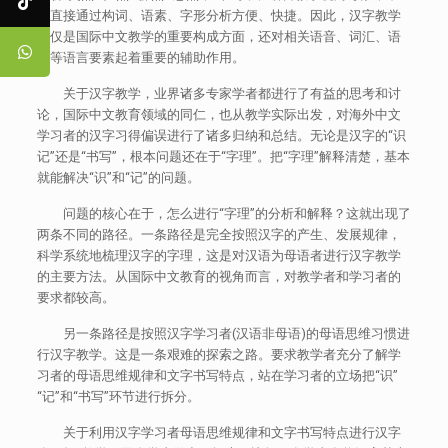
如直接通过构词、语素、字形分析方便、快捷。因此，汉字教学
不仅是国际中文教学的重要构成方面，还对相关语音、词汇、语
法等语言要素起着重要的辅助作用。
关于汉字教学，业界诸多专家学者都进行了有益的思考和讨
论，国际中文教育领域的同仁，也从教学实际出发，对海外中文
学习者的汉字习得偏误进行了诸多归纳和总结。无论是汉字的“识
记”还是“书写”，根本问题还在于“字理”。把“字理”解释清楚，基本
就能解决“识”和“记”的问题。
问题的核心在于，怎么进行“字理”的分析和解释？这就出现了
两条不同的路径。一条路径是完全按照汉字的产生、发展规律，
科学系统地梳理汉字的字理，这是对汉语为母语者进行汉字教学
的主要方法。从国际中文教育的视角而言，对教学者和学习者的
要求都较高。
另一条路径是按照汉字学习者(汉语非母语)的母语思维习惯进
行汉字教学。这是一条艰难的探索之路。要求教学者充分了解学
习者的母语思维规律和文字书写特点，站在学习者的立场把“识”
“记”和“书写”环节进行拆分。
关于利用汉字学习者母语思维规律和文字书写特点进行汉字