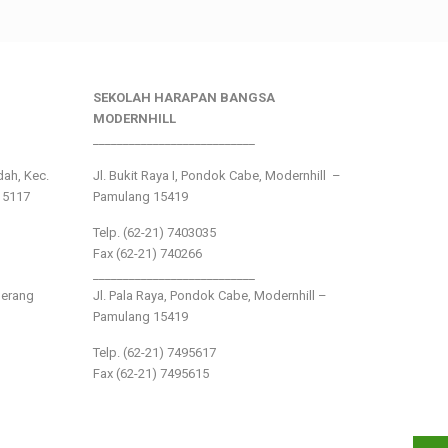
SEKOLAH HARAPAN BANGSA
MODERNHILL
___________________________
ndah, Kec.
Jl. Bukit Raya I, Pondok Cabe, Modernhill –
15117
Pamulang 15419
Telp. (62-21) 7403035
Fax (62-21) 740266
___________________________
gerang
Jl. Pala Raya, Pondok Cabe, Modernhill –
Pamulang 15419
Telp. (62-21) 7495617
Fax (62-21) 7495615