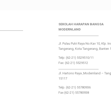
SEKOLAH HARAPAN BANGSA
________________
MODERNLAND
___________________________
Jl. Pulau Putri Raya No.Kav 10, Klp. I
Tangerang, Kota Tangerang, Banten 
Telp: (62-21) 5529510/11
Fax: (62-21) 5529512
___________________________
Jl. Hartono Raya ,Modernland – Tan
15117
Telp. (62-21) 55780936
Fax (62-21) 55780938