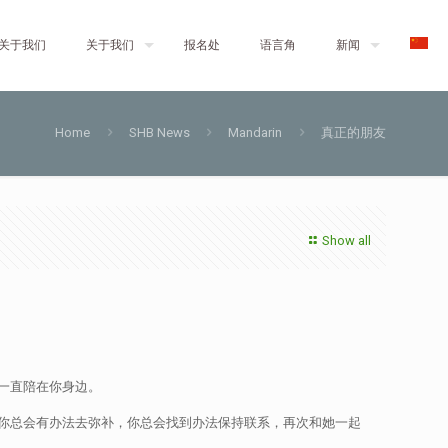
关于我们
关于我们
报名处
语言角
新闻
Home
SHB News
Mandarin
真正的朋友
Show all
一直陪在你身边。
你总会有办法去弥补，你总会找到办法保持联系，再次和她一起