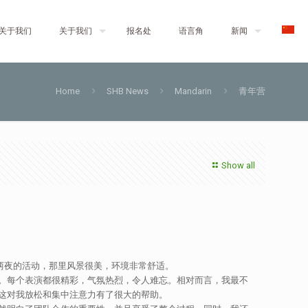
关于我们
关于我们
报名处
语言角
新闻
Home
SHB News
Mandarin
青年营
Show all
天两夜的活动，那里风景很美，环境非常舒适。
。每个表演都很精彩，气氛热烈，令人难忘。相对而言，我最不
这对我放松和集中注意力有了很大的帮助。