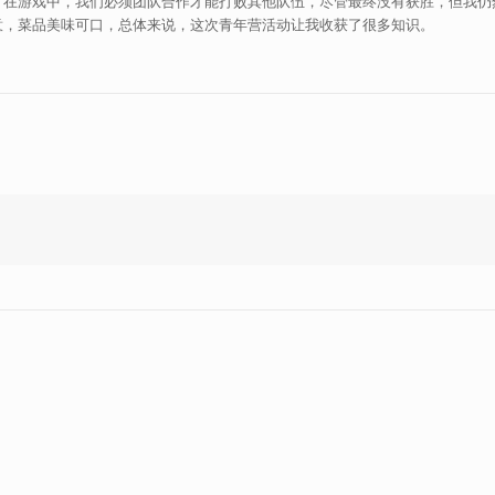
。在游戏中，我们必须团队合作才能打败其他队伍，尽管最终没有获胜，但我仍
意，菜品美味可口，总体来说，这次青年营活动让我收获了很多知识。