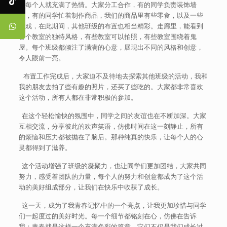
的每个人就充满了热情。大家分工合作，有的同学负责装饰墙
面，有的同学忙着制作商品，我们的商品里有些零食，以及一些
游戏，在此期间，其他班级的布置也相当精彩。走廊里，能看到
各个教室的独特风格，有些教室可以拍照，有些教室围绕着鬼
屋。每个班级都倾注了满满的心意，展现出不同的风格和创意，
令人眼前一亮。
布置工作完成后，大家迫不及待地去探索其他班级的活动，我和
我的朋友去拍了些有趣的照片，还买了些吃的。大家都非常喜欢
这个活动，所有人都在非常积极的参加。
在这个轻松愉快的氛围中，同学之间的友谊也在不断加深。大家
互相交流，分享彼此的欢声笑语，仿佛时间在这一刻静止，所有
的烦恼和压力都被抛在了脑后。那种纯真的快乐，让每个人的心
灵都得到了滋养。
这个活动增强了班级的凝聚力，也让同学们更加团结，大家共同
努力，感受着团队的力量，每个人的努力和创意都成为了这个活
动的美好组成部分，让我们在快乐中收获了成长。
这一天，成为了我青春记忆中的一个亮点，让我更加珍惜与同学
们一起度过的美好时光。每一个细节都铭刻在心，仿佛在告诉
我：青春就是这样一个充满色彩的篇章。它们不仅是我们成长过