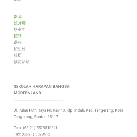
___________________________
新闻
照片廊
毕业生
招聘
课程
招生处
校历
预定活动
SEKOLAH HARAPAN BANGSA
MODERNLAND
___________________________
Jl. Pulau Putri Raya No.Kav 10, Klp. Indah, Kec. Tangerang, Kota
Tangerang, Banten 15117
Telp: (62-21) 5529510/11
Fax: (62-21) 5529512