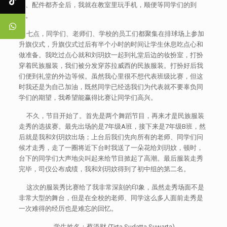
饰、配件都齐全后，我就在教室里玩手机，顺便等同学们的到
来。
七点，同学们、老师们、学校的员工们都聚集在排球场上参加
升旗仪式，升旗仪式过后有半个小时的时间让学生休息吃点心和
做准备。我吃过点心就和刘玥妏一起到礼堂后边的妆扮室，打扮
穿着民族服装，我们被分发穿苏拉威西的民族服装。打扮好后我
们便到礼堂的外边等候。虽然我心里很不想代表班级比赛，但这
时我还是为自己加油，既然同学已经选我们为代表就不要辜负同
学们的期望，我希望能赢得比赛让同学们高兴。
不久，节目开始了。首先是两个舞蹈节目，再来才是民族服装
走秀的选拔赛。最先出场的是7年级A班，接下来是7年级B班，然
后就是我和刘玥妏出场；上台后我们先向所有的老师、同学们问
候才走秀，走了一圈将近下台时我送了一朵花给刘玥妏，顿时，
台下的同学们大声地尖叫起来给节目掀起了高潮。最后服装走秀
完毕，司仪公布成绩，我和刘玥妏得到了初中组的第二名。
这次的服装秀比赛给了我非常深刻的印象，虽然走秀场面不是
非常大型的舞台，但是在全校的老师、同学这么多人面前走秀是
一次难得的经历也是难忘的回忆。
学生姓名：蔡添财 (Tirta Sudatta Suwarta)