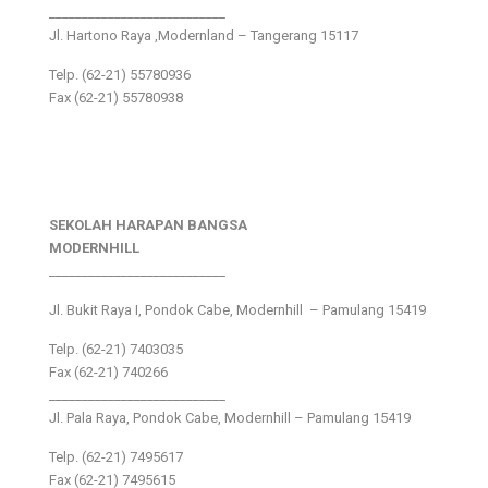
___________________________
Jl. Hartono Raya ,Modernland – Tangerang 15117
Telp. (62-21) 55780936
Fax (62-21) 55780938
SEKOLAH HARAPAN BANGSA
MODERNHILL
___________________________
Jl. Bukit Raya I, Pondok Cabe, Modernhill – Pamulang 15419
Telp. (62-21) 7403035
Fax (62-21) 740266
___________________________
Jl. Pala Raya, Pondok Cabe, Modernhill – Pamulang 15419
Telp. (62-21) 7495617
Fax (62-21) 7495615