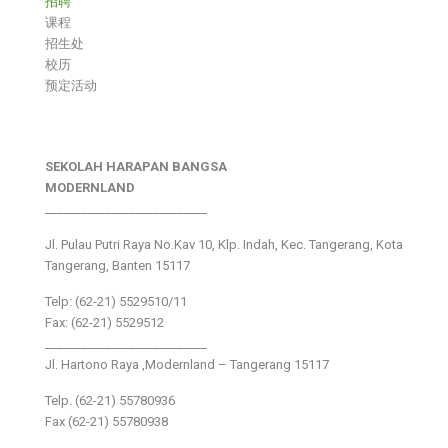
招聘
课程
招生处
校历
预定活动
SEKOLAH HARAPAN BANGSA
MODERNLAND
___________________________
Jl. Pulau Putri Raya No.Kav 10, Klp. Indah, Kec. Tangerang, Kota
Tangerang, Banten 15117
Telp: (62-21) 5529510/11
Fax: (62-21) 5529512
___________________________
Jl. Hartono Raya ,Modernland – Tangerang 15117
Telp. (62-21) 55780936
Fax (62-21) 55780938