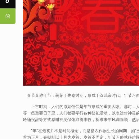
春节又称年节，萌芽于先秦时期，形成于汉武帝时代。年节习俗
上古时期，人们的原始信仰是年节形成的重要因素。那时，人们
等一些重要日子里，人们都要举行各种祭祀活动，以表达对神灵
吟诵祝辞等方式感谢神灵保佑取得丰收，祈求来年风调雨顺，然
“年”在最初并不是时间概念，而是指农作物生长的周期，如“五
首为正月，秦朝则以十月为岁首。岁首不固定，年节习俗就很难