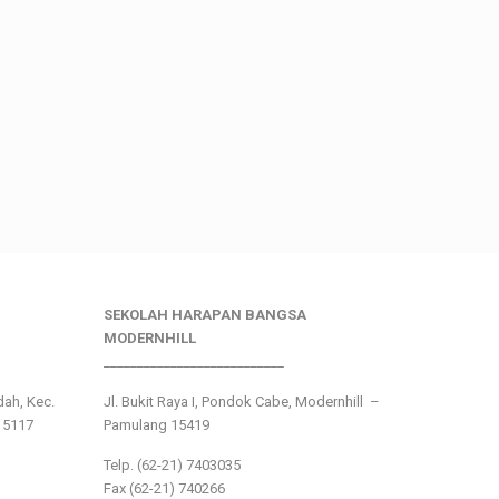
SEKOLAH HARAPAN BANGSA
MODERNHILL
___________________________
ndah, Kec.
Jl. Bukit Raya I, Pondok Cabe, Modernhill –
15117
Pamulang 15419
Telp. (62-21) 7403035
Fax (62-21) 740266