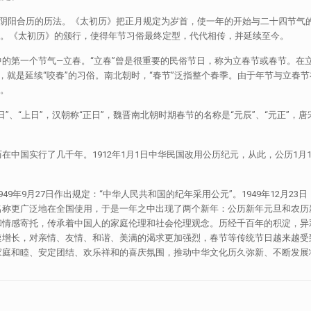
阴阳合历的历法。《太初历》把正月规定为岁首，使一年的开始与二十四节气
定。《太初历》的颁行，使得年节习俗最终定型，代代相传，并延续至今。
第一个节气—立春。“立春”曾是很重要的民俗节日，称为立春节或春节。在
饼，就是延续“咬春”的习俗。南北朝时，“春节”泛指整个春季。由于年节与立春
了。
“上日”，汉朝称“正日”，魏晋南北朝时期春节的名称是“元辰”、“元正”，唐
实行了几千年。1912年1月1日中华民国改用公历纪元，从此，公历1月1日
年9月27日作出规定：“中华人民共和国的纪年采用公元”。1949年12月2
名称更广泛地在全国使用，于是一年之中出现了两个新年：公历新年元旦和农
和情感寄托，传承着中国人的家庭伦理和社会伦理观念。历经千百年的积淀，异
速增长，对亲情、友情、和谐、美满的渴求更加强烈，春节等传统节日越来越受
家庭和睦、安定团结、欢乐祥和的喜庆氛围，推动中华文化历久弥新、不断发展