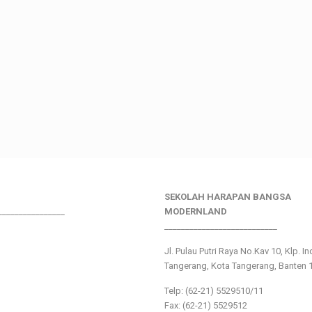
SEKOLAH HARAPAN BANGSA
________________
MODERNLAND
___________________________
Jl. Pulau Putri Raya No.Kav 10, Klp. I
Tangerang, Kota Tangerang, Banten 
Telp: (62-21) 5529510/11
Fax: (62-21) 5529512