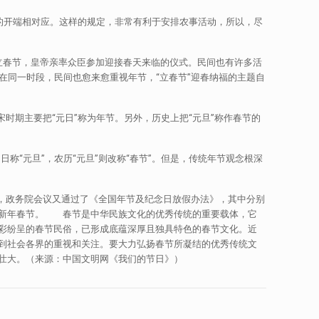
的开端相对应。这样的规定，非常有利于安排农事活动，所以，尽
立春节，皇帝亲率众臣参加迎接春天来临的仪式。民间也有许多活
节在同一时段，民间也愈来愈重视年节，“立春节”迎春纳福的主题自
宋时期主要把“元日”称为年节。另外，历史上把“元旦”称作春节的
称“元旦”，农历“元旦”则改称“春节”。但是，传统年节观念根深
3日，政务院会议又通过了《全国年节及纪念日放假办法》，其中分别
历新年春节。 春节是中华民族文化的优秀传统的重要载体，它
彩纷呈的春节民俗，已形成底蕴深厚且独具特色的春节文化。近
到社会各界的重视和关注。要大力弘扬春节所凝结的优秀传统文
壮大。（来源：中国文明网《我们的节日》）