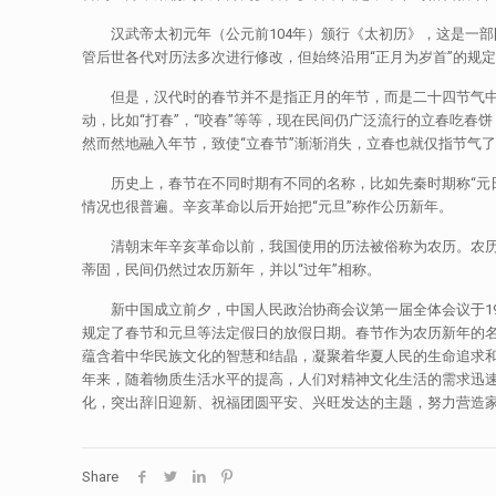
汉武帝太初元年（公元前104年）颁行《太初历》，这是一部
管后世各代对历法多次进行修改，但始终沿用“正月为岁首”的规
但是，汉代时的春节并不是指正月的年节，而是二十四节气中的
动，比如“打春”，“咬春”等等，现在民间仍广泛流行的立春吃春
然而然地融入年节，致使“立春节”渐渐消失，立春也就仅指节气
历史上，春节在不同时期有不同的名称，比如先秦时期称“元日”、
情况也很普遍。辛亥革命以后开始把“元旦”称作公历新年。
清朝末年辛亥革命以前，我国使用的历法被俗称为农历。农历在中国
蒂固，民间仍然过农历新年，并以“过年”相称。
新中国成立前夕，中国人民政治协商会议第一届全体会议于1949
规定了春节和元旦等法定假日的放假日期。春节作为农历新年的
蕴含着中华民族文化的智慧和结晶，凝聚着华夏人民的生命追求
年来，随着物质生活水平的提高，人们对精神文化生活的需求迅
化，突出辞旧迎新、祝福团圆平安、兴旺发达的主题，努力营造
Share