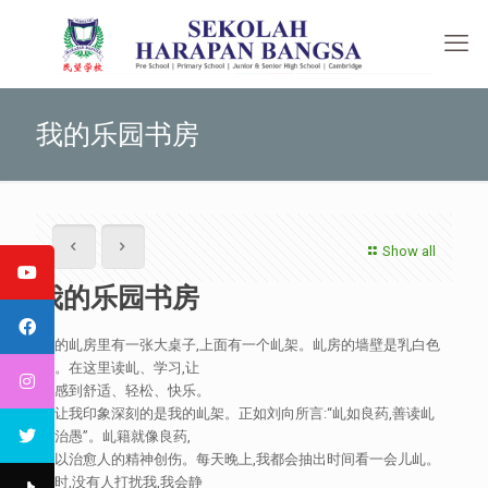
我的乐园书房
Show all
我的乐园书房
我的乢房里有一张大桌子,上面有一个乢架。乢房的墙壁是乳白色
的。在这里读乢、学习,让
人感到舒适、轻松、快乐。
最让我印象深刻的是我的乢架。正如刘向所言:“乢如良药,善读乢
能治愚”。乢籍就像良药,
可以治愈人的精神创伤。每天晚上,我都会抽出时间看一会儿乢。
这时,没有人打扰我,我会静