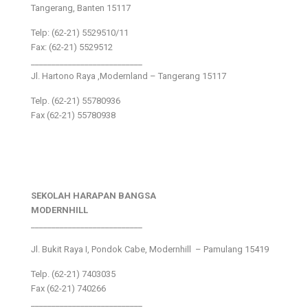
Tangerang, Banten 15117
Telp: (62-21) 5529510/11
Fax: (62-21) 5529512
___________________________
Jl. Hartono Raya ,Modernland – Tangerang 15117
Telp. (62-21) 55780936
Fax (62-21) 55780938
SEKOLAH HARAPAN BANGSA
MODERNHILL
___________________________
Jl. Bukit Raya I, Pondok Cabe, Modernhill – Pamulang 15419
Telp. (62-21) 7403035
Fax (62-21) 740266
___________________________