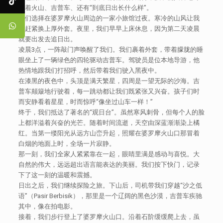
论着火山、吉普车、还有“到底日出长什么样”。
我们选择在婆罗摩火山周边的一家小旅馆过夜。寒冷的山风让我
们赶紧换上厚外套。夜里，我们早早上床休息，因为第二天凌晨
就要出发去追日出。
凌晨3点，一阵敲门声唤醒了我们。我们裹着外套，带着朦胧的睡
眼坐上了一辆绿色的四轮驱动吉普车。驾驶员是位本地导游，他
热情地跟我们打招呼，然后带着我们驶入黑夜中。
在漆黑的夜色中，头顶是满天繁星，四周是一望无际的沙海。吉
普车颠簸地行驶着，每一跳动都让我们既紧张又兴奋。孩子们时
而安静看着星星，时而惊呼“像坐过山车一样！”
终于，我们抵达了著名的“观日台”。虽然寒风刺骨，但每个人的脸
上都洋溢着兴奋的光芒。随着时间流逝，天空由深蓝渐渐染上橘
红。当第一缕阳光从远方山峦升起，照耀在婆罗摩火山口那冒着
白烟的地面上时，全场一片寂静。
那一刻，我们全家人紧紧靠在一起，眼睛里满是感动与喜悦。大
自然的伟大，远远超出语言能表达的美丽。我们按下快门，记录
下了这一刻的温暖和震撼。
日出之后，我们继续探险之旅。下山后，司机带我们穿越“沙之低
语”（Pasir Berbisik），那里是一个辽阔的黑色沙漠，吉普车疾驰
其中，像在拍电影。
接着，我们步行登上了婆罗摩火山口。沿着石阶缓缓爬上去，虽