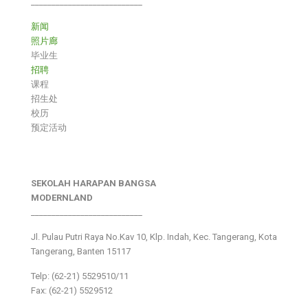
___________________________
新闻
照片廊
毕业生
招聘
课程
招生处
校历
预定活动
SEKOLAH HARAPAN BANGSA
MODERNLAND
___________________________
Jl. Pulau Putri Raya No.Kav 10, Klp. Indah, Kec. Tangerang, Kota
Tangerang, Banten 15117
Telp: (62-21) 5529510/11
Fax: (62-21) 5529512
___________________________