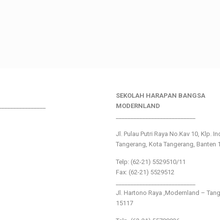
SEKOLAH HARAPAN BANGSA
________________
MODERNLAND
___________________________
Jl. Pulau Putri Raya No.Kav 10, Klp. I
Tangerang, Kota Tangerang, Banten 
Telp: (62-21) 5529510/11
Fax: (62-21) 5529512
___________________________
Jl. Hartono Raya ,Modernland – Tan
15117