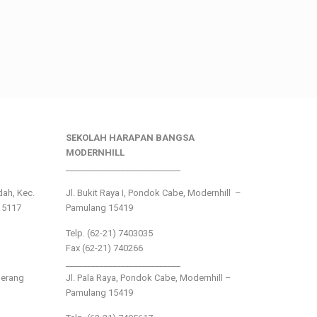
SEKOLAH HARAPAN BANGSA
MODERNHILL
___________________________
ndah, Kec.
Jl. Bukit Raya I, Pondok Cabe, Modernhill –
15117
Pamulang 15419
Telp. (62-21) 7403035
Fax (62-21) 740266
___________________________
gerang
Jl. Pala Raya, Pondok Cabe, Modernhill –
Pamulang 15419