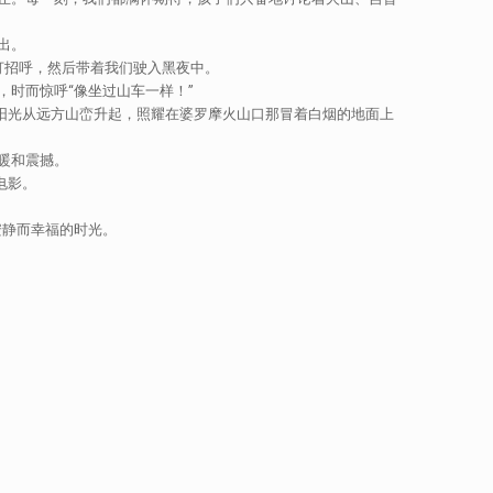
出。
打招呼，然后带着我们驶入黑夜中。
时而惊呼“像坐过山车一样！”
阳光从远方山峦升起，照耀在婆罗摩火山口那冒着白烟的地面上
暖和震撼。
电影。
段安静而幸福的时光。