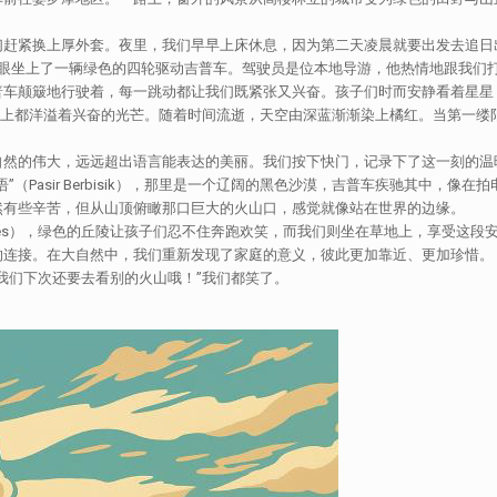
们赶紧换上厚外套。夜里，我们早早上床休息，因为第二天凌晨就要出发去追日
睡眼坐上了一辆绿色的四轮驱动吉普车。驾驶员是位本地导游，他热情地跟我们
车颠簸地行驶着，每一跳动都让我们既紧张又兴奋。孩子们时而安静看着星星，
脸上都洋溢着兴奋的光芒。随着时间流逝，天空由深蓝渐渐染上橘红。当第一缕
自然的伟大，远远超出语言能表达的美丽。我们按下快门，记录下了这一刻的温
Pasir Berbisik），那里是一个辽阔的黑色沙漠，吉普车疾驰其中，像在拍
然有些辛苦，但从山顶俯瞰那口巨大的火山口，感觉就像站在世界的边缘。
tubbies），绿色的丘陵让孩子们忍不住奔跑欢笑，而我们则坐在草地上，享受这
的连接。在大自然中，我们重新发现了家庭的意义，彼此更加靠近、更加珍惜。
我们下次还要去看别的火山哦！”我们都笑了。