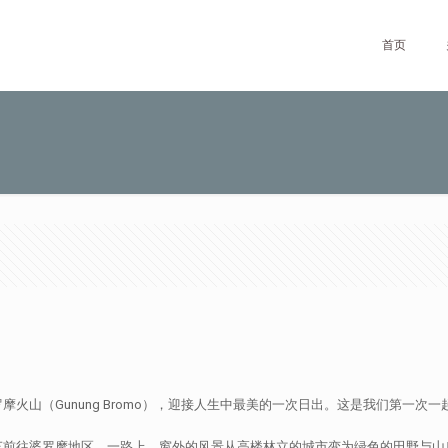
首页
火山（Gunung Bromo），迎接人生中最美的一次日出。这是我们第一
车前往婆罗摩地区。一路上，窗外的风景从高楼林立的城市变为绿色的田野与山