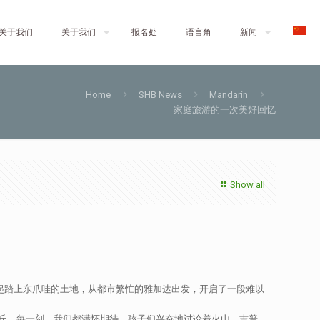
关于我们
关于我们
报名处
语言角
新闻
Home
SHB News
Mandarin
家庭旅游的一次美好回忆
Show all
次一起踏上东爪哇的土地，从都市繁忙的雅加达出发，开启了一段难以
丘。每一刻，我们都满怀期待，孩子们兴奋地讨论着火山、吉普