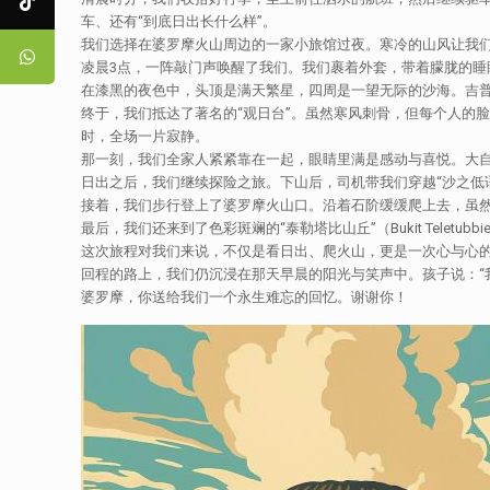
车、还有“到底日出长什么样”。
我们选择在婆罗摩火山周边的一家小旅馆过夜。寒冷的山风让我
凌晨3点，一阵敲门声唤醒了我们。我们裹着外套，带着朦胧的
在漆黑的夜色中，头顶是满天繁星，四周是一望无际的沙海。吉普
终于，我们抵达了著名的“观日台”。虽然寒风刺骨，但每个人的
时，全场一片寂静。
那一刻，我们全家人紧紧靠在一起，眼睛里满是感动与喜悦。大
日出之后，我们继续探险之旅。下山后，司机带我们穿越“沙之低语”（
接着，我们步行登上了婆罗摩火山口。沿着石阶缓缓爬上去，虽
最后，我们还来到了色彩斑斓的“泰勒塔比山丘”（Bukit Tele
这次旅程对我们来说，不仅是看日出、爬火山，更是一次心与心
回程的路上，我们仍沉浸在那天早晨的阳光与笑声中。孩子说：“
婆罗摩，你送给我们一个永生难忘的回忆。谢谢你！