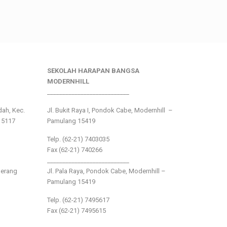
SEKOLAH HARAPAN BANGSA
MODERNHILL
___________________________
ndah, Kec.
Jl. Bukit Raya I, Pondok Cabe, Modernhill –
15117
Pamulang 15419
Telp. (62-21) 7403035
Fax (62-21) 740266
___________________________
gerang
Jl. Pala Raya, Pondok Cabe, Modernhill –
Pamulang 15419
Telp. (62-21) 7495617
Fax (62-21) 7495615