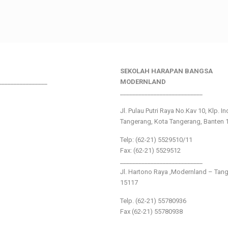
SEKOLAH HARAPAN BANGSA
________________
MODERNLAND
___________________________
Jl. Pulau Putri Raya No.Kav 10, Klp. I
Tangerang, Kota Tangerang, Banten 
Telp: (62-21) 5529510/11
Fax: (62-21) 5529512
___________________________
Jl. Hartono Raya ,Modernland – Tan
15117
Telp. (62-21) 55780936
Fax (62-21) 55780938