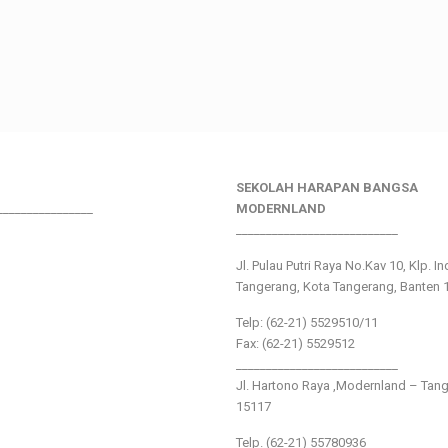
SEKOLAH HARAPAN BANGSA
________________
MODERNLAND
___________________________
Jl. Pulau Putri Raya No.Kav 10, Klp. I
Tangerang, Kota Tangerang, Banten 
Telp: (62-21) 5529510/11
Fax: (62-21) 5529512
___________________________
Jl. Hartono Raya ,Modernland – Tan
15117
Telp. (62-21) 55780936