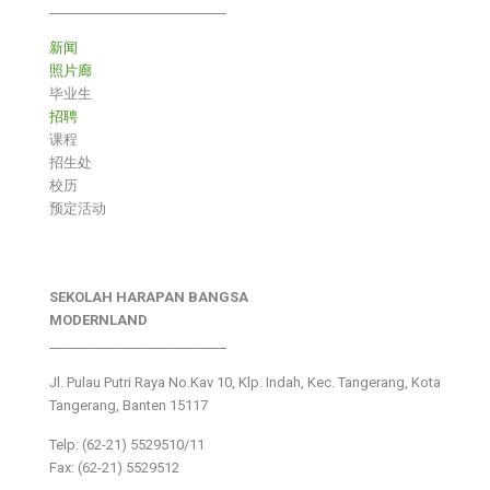
___________________________
新闻
照片廊
毕业生
招聘
课程
招生处
校历
预定活动
SEKOLAH HARAPAN BANGSA
MODERNLAND
___________________________
Jl. Pulau Putri Raya No.Kav 10, Klp. Indah, Kec. Tangerang, Kota
Tangerang, Banten 15117
Telp: (62-21) 5529510/11
Fax: (62-21) 5529512