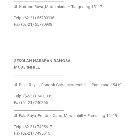
___________________________
Jl. Hartono Raya ,Modernland – Tangerang 15117
Telp. (62-21) 55780936
Fax (62-21) 55780938
SEKOLAH HARAPAN BANGSA
MODERNHILL
___________________________
Jl. Bukit Raya I, Pondok Cabe, Modernhill – Pamulang 15419
Telp. (62-21) 7403035
Fax (62-21) 740266
___________________________
Jl. Pala Raya, Pondok Cabe, Modernhill – Pamulang 15419
Telp. (62-21) 7495617
Fax (62-21) 7495615