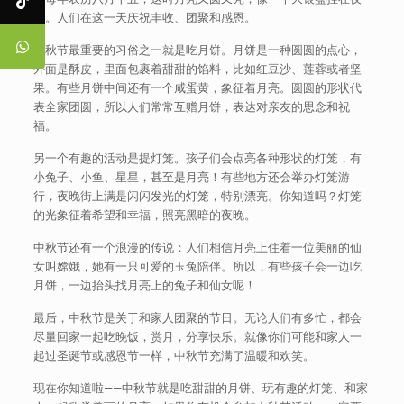
空。人们在这一天庆祝丰收、团聚和感恩。
中秋节最重要的习俗之一就是吃月饼。月饼是一种圆圆的点心，
外面是酥皮，里面包裹着甜甜的馅料，比如红豆沙、莲蓉或者坚
果。有些月饼中间还有一个咸蛋黄，象征着月亮。圆圆的形状代
表全家团圆，所以人们常常互赠月饼，表达对亲友的思念和祝
福。
另一个有趣的活动是提灯笼。孩子们会点亮各种形状的灯笼，有
小兔子、小鱼、星星，甚至是月亮！有些地方还会举办灯笼游
行，夜晚街上满是闪闪发光的灯笼，特别漂亮。你知道吗？灯笼
的光象征着希望和幸福，照亮黑暗的夜晚。
中秋节还有一个浪漫的传说：人们相信月亮上住着一位美丽的仙
女叫嫦娥，她有一只可爱的玉兔陪伴。所以，有些孩子会一边吃
月饼，一边抬头找月亮上的兔子和仙女呢！
最后，中秋节是关于和家人团聚的节日。无论人们有多忙，都会
尽量回家一起吃晚饭，赏月，分享快乐。就像你们可能和家人一
起过圣诞节或感恩节一样，中秋节充满了温暖和欢笑。
现在你知道啦——中秋节就是吃甜甜的月饼、玩有趣的灯笼、和家