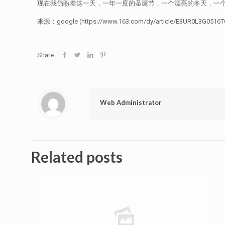
现在我仍盼着这一天，一年一度的圣诞节，一个漂亮的冬天，一
来源：google (https://www.163.com/dy/article/E3UR0L3G0516T0
Share
Web Administrator
Related posts