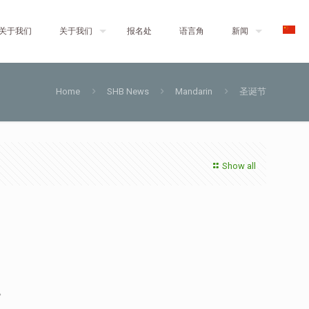
关于我们
关于我们
报名处
语言角
新闻
Home
SHB News
Mandarin
圣诞节
Show all
。