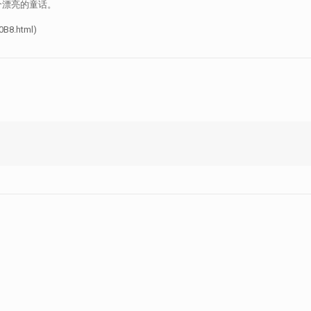
个漂亮的童话。
B8.html)