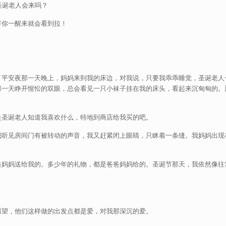
圣诞老人会来吗？
节你一醒来就会看到拉！
了平安夜那一天晚上，妈妈来到我的床边，对我说，只要我乖乖睡觉，圣诞老人
那一天睁开惺忪的双眼，总会看见一只小袜子挂在我的床头，看起来沉甸甸的。
是圣诞老人知道我喜欢什么，特地到商店给我买的吧。
我听见房间门有被转动的声音，我又赶紧闭上眼睛，只眯着一条缝。我妈妈出现
爸妈妈送给我的。多少年的礼物，都是爸爸妈妈给的。圣诞节那天，我依然像往
愿望，他们这样做的出发点都是爱，对我那深沉的爱。