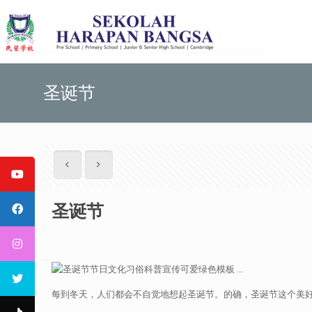
圣诞节
圣诞节
每到冬天，人们都会不自觉地想起圣诞节。的确，圣诞节这个美