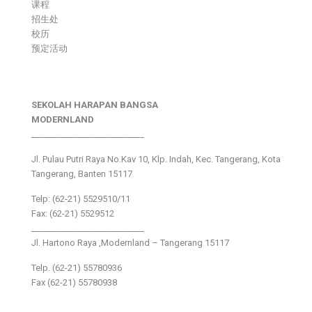
课程
招生处
校历
预定活动
SEKOLAH HARAPAN BANGSA
MODERNLAND
___________________________
Jl. Pulau Putri Raya No.Kav 10, Klp. Indah, Kec. Tangerang, Kota
Tangerang, Banten 15117
Telp: (62-21) 5529510/11
Fax: (62-21) 5529512
___________________________
Jl. Hartono Raya ,Modernland – Tangerang 15117
Telp. (62-21) 55780936
Fax (62-21) 55780938