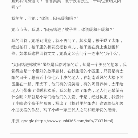
跑到我俩身边问：“爸爸妈妈，被子没有洗过，干吗也要晒太阳
呀？”
我笑笑，问她：“你说，阳光暖和吗？”
她点点头。我说：“阳光钻进了被子里，你说暖和不暖和？”
我的回答，她感到满意，就不再问了。其实是，被子晒了太阳，
经过拍打，被子里的棉花变松软点儿，被子盖在身上也就暖和
些。如果我这样回答文文，她肯定又会问个一连串的“为什么”。
“太阳钻进棉被里”虽然是我临时编的话，却是一个美丽的想象，我
觉得这是一个很好的故事题材。在我生活的小区里，只要是有太
阳的日子，总有近十位七八十岁的老人，在朝南避风的大楼下面
围坐在一起。阳光下，他们有的说笑着，有的闭目养神，太阳给
老人们带来了温暖和欢乐。我又想，除了阳光，老人们还希望有
什么呢？那就是小辈们给他们的关爱。于是，经过构思，我设计
了小峰这个孩子的形象，写出了《棉鞋里的阳光》这篇给低年级
小朋友看的作品。写了小峰一家三代人之间和睦亲切的感情。
来源: google (https://www.gushi365.com/info/7337.html)