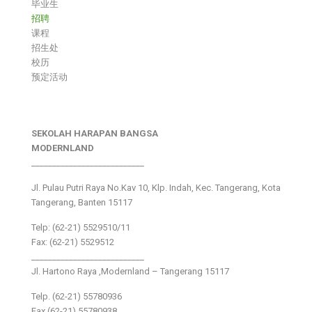
毕业生
招聘
课程
招生处
校历
预定活动
SEKOLAH HARAPAN BANGSA
MODERNLAND
___________________________
Jl. Pulau Putri Raya No.Kav 10, Klp. Indah, Kec. Tangerang, Kota
Tangerang, Banten 15117
Telp: (62-21) 5529510/11
Fax: (62-21) 5529512
___________________________
Jl. Hartono Raya ,Modernland – Tangerang 15117
Telp. (62-21) 55780936
Fax (62-21) 55780938