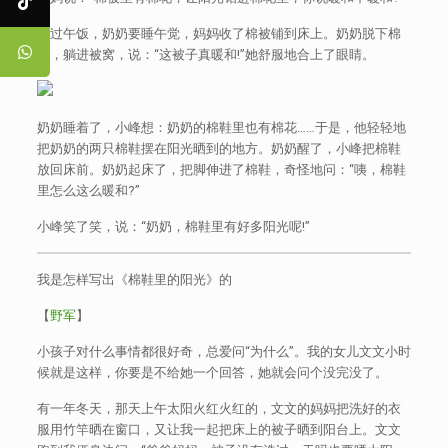
吃过午饭，奶奶要睡午觉，妈妈收了棉被铺到床上。奶奶脱下棉
鞋，躺进被窝，说：“这被子真暖和!”她舒服地合上了眼睛。
奶奶睡着了，小峰想：奶奶的棉鞋里也有棉花……于是，他轻轻地
把奶奶的两只棉鞋摆在阳光晒到的地方。奶奶醒了，小峰把棉鞋
放回床前。奶奶起床了，把脚伸进了棉鞋，奇怪地问：“咦，棉鞋
里怎么这么暖和?”
小峰笑了笑，说：“奶奶，棉鞋里有好多阳光呢!”
我是怎样写出《棉鞋里的阳光》的
【
野军
】
小孩子对什么事情都很好奇，总爱问“为什么”。我的女儿文文小时
候就是这样，你要是不给她一个回答，她就会问个没完没了。
有一年冬天，那天上午太阳火红火红的，文文的妈妈把洗好的衣
服用竹竿晒在窗口，又让我一起把床上的被子晒到阳台上。文文