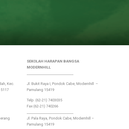
SEKOLAH HARAPAN BANGSA
MODERNHILL
___________________________
ndah, Kec.
Jl. Bukit Raya I, Pondok Cabe, Modernhill –
15117
Pamulang 15419
Telp. (62-21) 7403035
Fax (62-21) 740266
___________________________
gerang
Jl. Pala Raya, Pondok Cabe, Modernhill –
Pamulang 15419