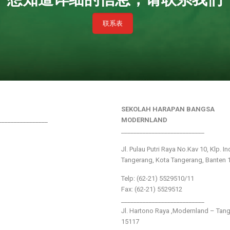
联系表
SEKOLAH HARAPAN BANGSA
________________
MODERNLAND
___________________________
Jl. Pulau Putri Raya No.Kav 10, Klp. I
Tangerang, Kota Tangerang, Banten 
Telp: (62-21) 5529510/11
Fax: (62-21) 5529512
___________________________
Jl. Hartono Raya ,Modernland – Tan
15117