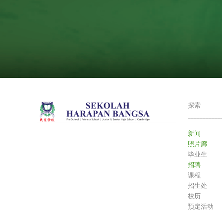
探索
___________
新闻
照片廊
毕业生
招聘
课程
招生处
校历
预定活动